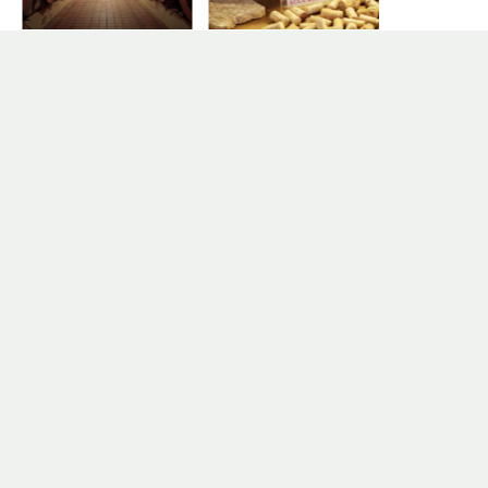
Situés au cœur du vignoble alsacien, à
proximité de Colmar, nous serons heureux de
vous accueillir pour une visite de cave et
dégustation de nos meilleurs crus.
Vignerons indépendants, notre savoir-faire se
transmet de génération en génération depuis
1624 pour élaborer des vins de qualité et de
grande finesse.
Retrouvez également notre magasin de vente
et dégustation à Turckheim, à côté de l'église.
Jours d'ouverture