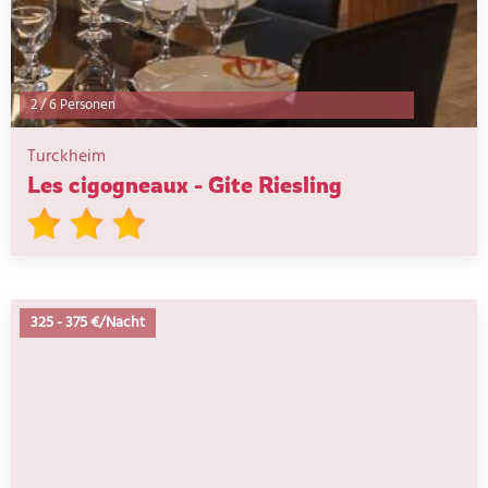
2
/
6 Personen
Turckheim
Les cigogneaux - Gite Riesling
325
-
375 €/Nacht