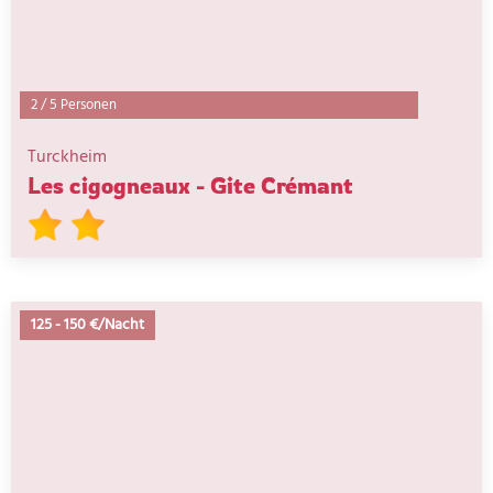
2
/
5 Personen
Turckheim
Les cigogneaux - Gite Crémant
125
-
150 €/Nacht