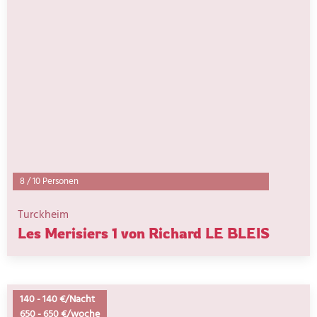
8
/
10 Personen
Turckheim
Les Merisiers 1 von Richard LE BLEIS
140
-
140 €/Nacht
650
-
650 €/woche