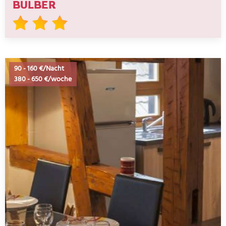
BULBER
90
-
160 €/Nacht
380
-
650 €/woche