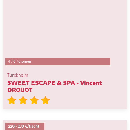
4
/
6 Personen
Turckheim
SWEET ESCAPE & SPA - Vincent
DROUOT
220
-
270 €/Nacht