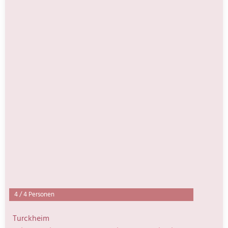
4
/
4 Personen
Turckheim