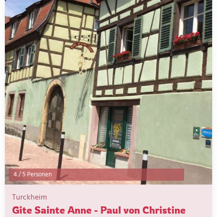
4
/
5 Personen
Turckheim
Gite Sainte Anne - Paul von Christine