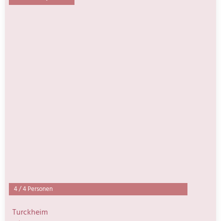
4
/
4 Personen
Turckheim